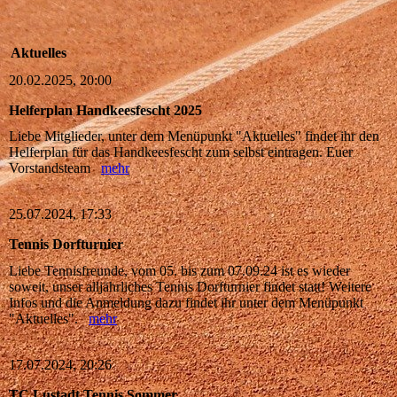
Aktuelles
20.02.2025, 20:00
Helferplan Handkeesfescht 2025
Liebe Mitglieder, unter dem Menüpunkt "Aktuelles" findet ihr den
Helferplan für das Handkeesfescht zum selbst eintragen. Euer
Vorstandsteam
mehr
25.07.2024, 17:33
Tennis Dorfturnier
Liebe Tennisfreunde, vom 05. bis zum 07.09.24 ist es wieder
soweit, unser alljährliches Tennis Dorfturnier findet statt! Weitere
Infos und die Anmeldung dazu findet ihr unter dem Menüpunkt
"Aktuelles".
mehr
17.07.2024, 20:26
TC Lustadt Tennis Sommer