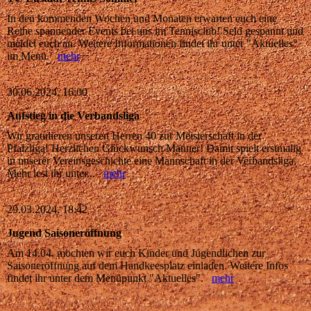
In den kommenden Wochen und Monaten erwarten euch eine
Reihe spannender Events bei uns im Tennisclub! Seid gespannt und
meldet euch an. Weitere Informationen findet ihr unter "Aktuelles"
im Menü.
mehr
30.06.2024, 16:00
Aufstieg in die Verbandsliga
Wir gratulieren unseren Herren 40 zur Meisterschaft in der
Pfalzliga! Herzlichen Glückwunsch Männer! Damit spielt erstmalig
in unserer Vereinsgeschichte eine Mannschaft in der Verbandsliga.
Mehr lest ihr unter...
mehr
29.03.2024, 18:42
Jugend Saisoneröffnung
Am 14.04. möchten wir euch Kinder und Jugendlichen zur
Saisoneröffnung auf dem Handkeesplatz einladen. Weitere Infos
findet ihr unter dem Menüpunkt "Aktuelles".
mehr